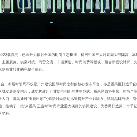
历经23载沉淀，已跃升为辐射全国的时尚生态枢纽，稳居中国三大时装周头部阵营。本
、主题展览、供需对接、商贸交流、非遗新造、时尚消费等板块，聚合新锐设计师、
化到商业转化的完整价值链。
要展会，本届时装周不仅是广州建设国际时尚之都的核心发布平台，亦是番禺区打造千
区域发展深度耦合，成功构建起产业协同创新的共生范式。番禺区政协主席、时尚产
入口，番禺通过“出新出彩”的鲜活时尚活动迅速提升产业影响力、赋能品牌升级、引
础，推动了一批“来番禺 正当时”时尚产业重大项目的协同建设，为番禺打造第二个千
区坐标。