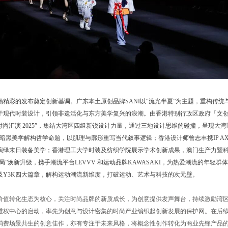
精彩的发布奠定创新基调。广东本土原创品牌SANI以“流光半夏”为主题，重构传统
现代时装设计，引领非遗活化与东方美学复兴的浪潮。由香港特别行政区政府「文创产业发展
澳大湾区时尚汇演 2025”，集结大湾区四组新锐设计力量，通过三地设计思维的碰撞，呈现
黑美学解构哲学命题，以肌理与廓形重写当代叙事逻辑；香港设计师曾志丰携IP AXIS IN
演绎末日装备美学；香港理工大学时装及纺织学院展示学术创新成果，澳门生产力暨
局”焕新升级，携手潮流平台LEVVV 和运动品牌KAWASAKI，为热爱潮流的年轻
及Y3K四大篇章，解构运动潮流新维度，打破运动、艺术与科技的次元壁。
价值转化生态为核心，关注时尚品牌的新质成长，为创意提供发声舞台，持续激励湾
维权中心的启动，率先为创意与设计密集的时尚产业编织起创新发展的保护网。在后
消费场景共生的创意佳作，亦有专注于未来风格，将概念性创作转化为商业先锋产品