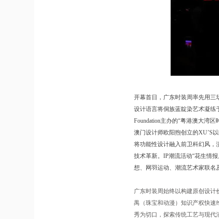
开幕首日，广东时装周率先用三场
设计语言将侗族蓝靛染艺术凝练于
Foundation主办的“粤港
澳门设计师欧阳煦创立的XU’S以暗
将功能性设计融入前卫科幻风，
技术革新。IP潮流活动“花生情报
想、网羽运动、潮流艺术家联名
广东时装周始终以构建原创设计
禺（珠宝和动漫）知识产权快速
秀为切口，探索传统工艺与现代