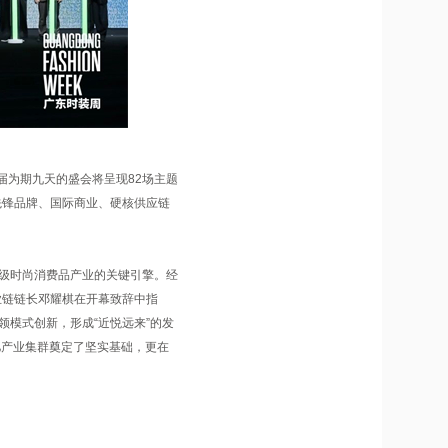
届为期九天的盛会将呈现82场主题
先锋品牌、国际商业、硬核供应链
亿级时尚消费品产业的关键引擎。经
业链链长邓耀棋在开幕致辞中指
领模式创新，形成“近悦远来”的发
亿产业集群奠定了坚实基础，更在