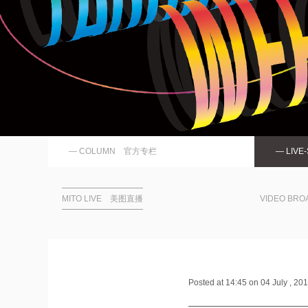
— COLUMN 官方专栏
— LIV
MITO LIVE 美图直播
VIDEO BR
Posted at 14:45 on 04 July ,