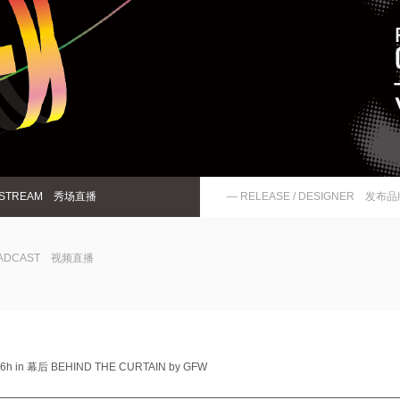
E-STREAM 秀场直播
— RELEASE / DESIGNER 发布
OADCAST 视频直播
 2016h in 幕后 BEHIND THE CURTAIN by GFW